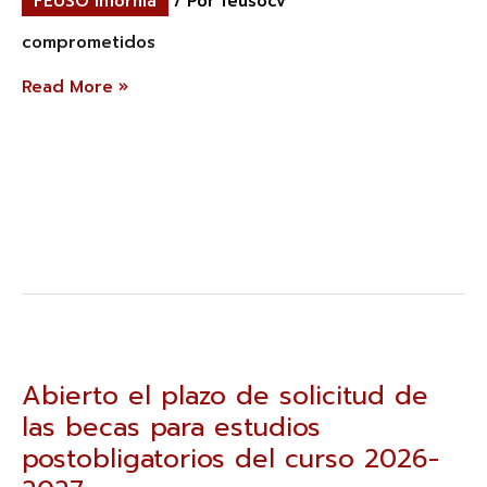
FEUSO informa
/ Por
feusocv
0
a
comprometidos
3
años
Read More »
Abierto
el
plazo
Abierto el plazo de solicitud de
de
las becas para estudios
solicitud
de
postobligatorios del curso 2026-
las