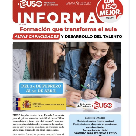
transforma
el
aula.
Altas
capacidades
y
desarrollo
del
talento.