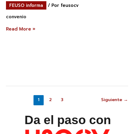
FEUSO informa
/ Por
feusocv
convenio
Read More »
1
2
3
Siguiente
→
Da el paso con