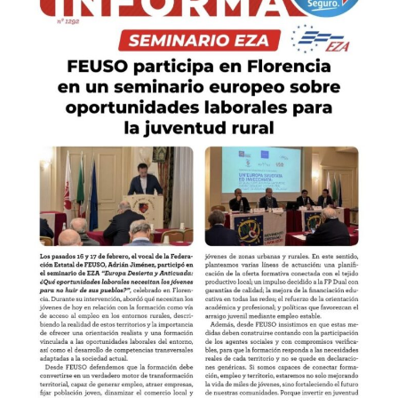
el
seminario
europeo
de
EZA
sobre
oportunidades
laborales
para
la
juventud
rural.