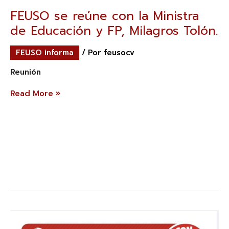
FEUSO se reúne con la Ministra
de Educación y FP, Milagros Tolón.
FEUSO informa
/ Por
feusocv
Reunión
Read More »
Formación
que