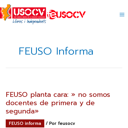
Ir
al
contenido
FEUSO Informa
FEUSO
planta
cara:
FEUSO planta cara: » no somos
»
docentes de primera y de
no
somos
segunda»
docentes
de
FEUSO informa
/ Por
feusocv
primera