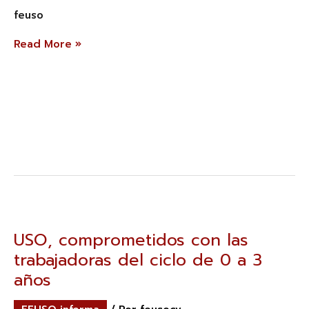
y
feuso
de
segunda»
Read More »
USO,
comprometidos
con
USO, comprometidos con las
las
trabajadoras del ciclo de 0 a 3
trabajadoras
del
años
ciclo
de