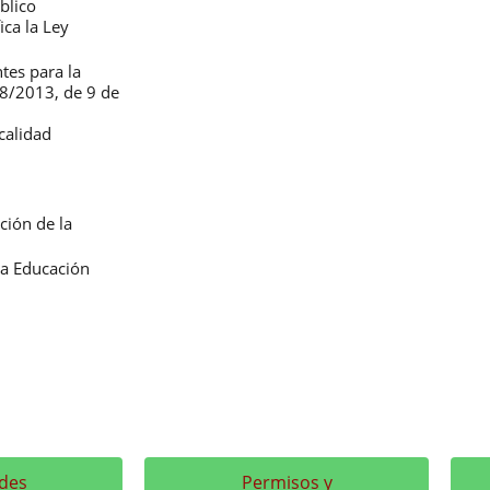
blico
ca la Ley
tes para la
 8/2013, de 9 de
calidad
ción de la
la Educación
des
Permisos y