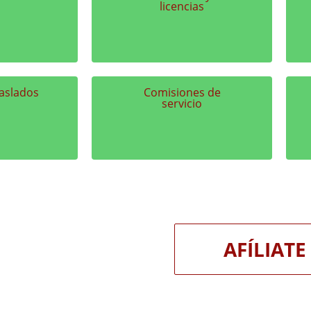
licencias
aslados
Comisiones de
servicio
AFÍLIATE