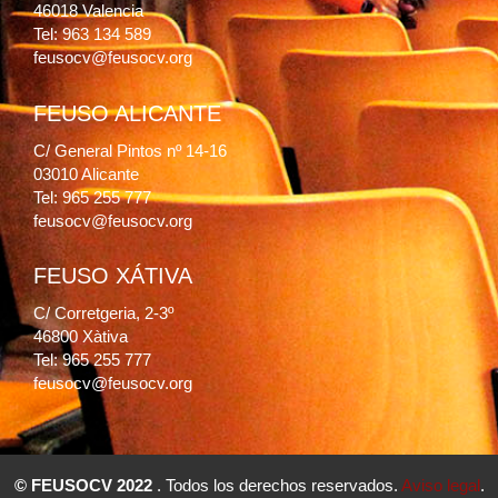
46018 Valencia
Tel: 963 134 589
feusocv@feusocv.org
FEUSO ALICANTE
C/ General Pintos nº 14-16
03010 Alicante
Tel: 965 255 777
feusocv@feusocv.org
FEUSO XÁTIVA
C/ Corretgeria, 2-3º
46800 Xàtiva
Tel: 965 255 777
feusocv@feusocv.org
© FEUSOCV 2022
. Todos los derechos reservados.
Aviso legal
.