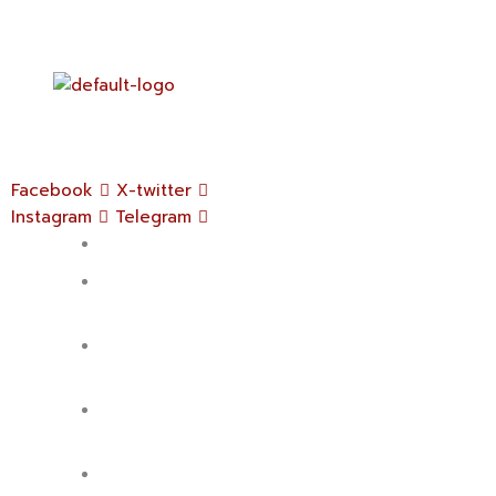
Federación Enseñanza
Unión Sindical Obrera
Comunidad Valenciana
Facebook
X-twitter
Instagram
Telegram
Quienes somos
Enseñanza
concertada
Enseñanza
pública
Enseñanza
religiosa
Salud Laboral