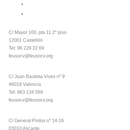
FEUSO Informa
Contacto
FEUSO CASTELLÓN
C/ Mayor 100, pta 11 2º piso
12001 Castellón
Tel: 96 228 22 69
feusocv@feusocv.org
FEUSO VALENCIA
C/ Juan Bautista Vives nº 9
46018 Valencia
Tel: 963 134 589
feusocv@feusocv.org
FEUSO ALICANTE
C/ General Pintos nº 14-16
03010 Alicante