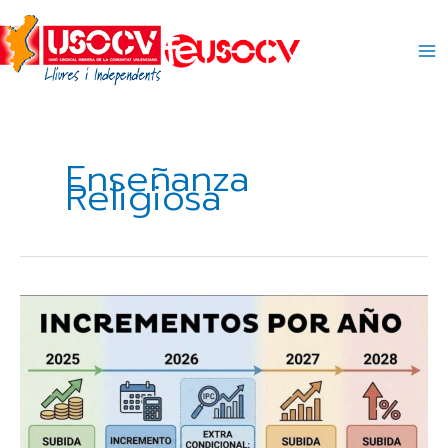
Ir
al
contenido
Enseñanza
Religiosa
Incrementos
salariales
por
año
2025-
2026-
2027-
2028