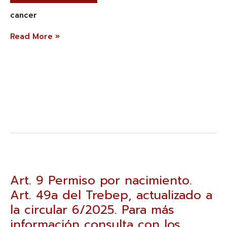
cancer
Read More »
Art.
9
Permiso
Art. 9 Permiso por nacimiento.
por
Art. 49a del Trebep, actualizado a
nacimiento.
Art.
la circular 6/2025. Para más
49a
información consulta con los
del