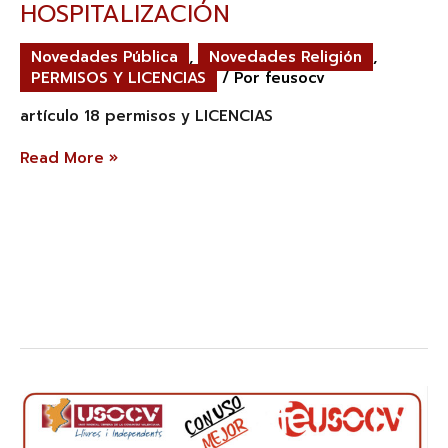
HOSPITALIZACIÓN
Novedades Pública
,
Novedades Religión
,
PERMISOS Y LICENCIAS
/ Por
feusocv
artículo 18 permisos y LICENCIAS
Read More »
FEUSOCV
gana
las