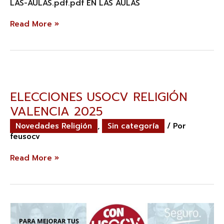
LAS-AULAS.pdf.pdf EN LAS AULAS
Read More »
ELECCIONES
USOCV
RELIGIÓN
ELECCIONES USOCV RELIGIÓN
VALENCIA
VALENCIA 2025
2025
Novedades Religión
,
Sin categoría
/ Por
feusocv
Read More »
ASAMBLEA
USOCV