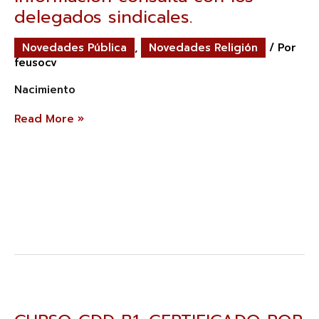
Trebep,
delegados sindicales.
actualizado
a
Novedades Pública
,
Novedades Religión
/ Por
la
feusocv
circular
6/2025.
Nacimiento
Para
más
información
Read More »
consulta
con
los
delegados
sindicales.
CURSO
CDD
B1.