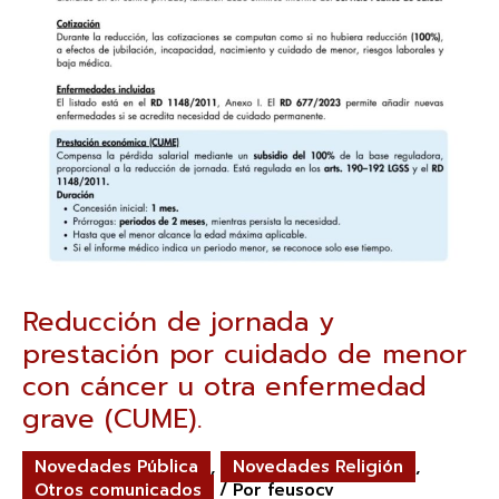
(CUME).
Reducción de jornada y
prestación por cuidado de menor
con cáncer u otra enfermedad
grave (CUME).
Novedades Pública
,
Novedades Religión
,
Otros comunicados
/ Por
feusocv