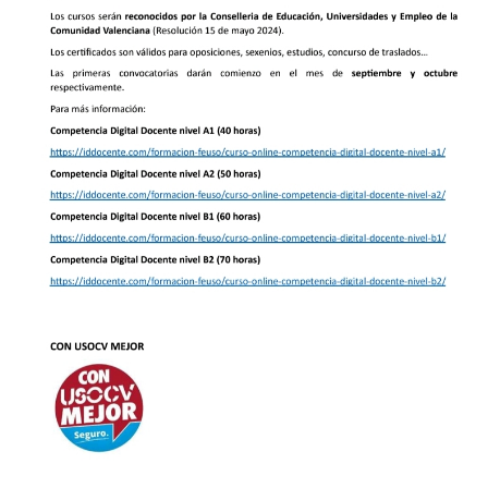
A2,
B1
Y
B2