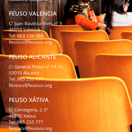
FEUSO VALENCIA
C/ Juan Bautista Vives nº 9
46018 Valencia
Tel: 963 134 589
feusocv@feusocv.org
FEUSO ALICANTE
C/ General Pintos nº 14-16
03010 Alicante
Tel: 965 255 777
feusocv@feusocv.org
FEUSO XÁTIVA
C/ Corretgeria, 2-3º
46800 Xàtiva
Tel: 965 255 777
feusocv@feusocv.org