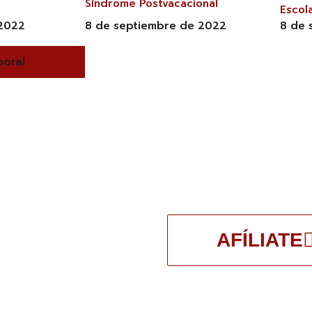
Síndrome Postvacacional
Escol
 2022
8 de septiembre de 2022
8 de 
boral
AFÍLIATE