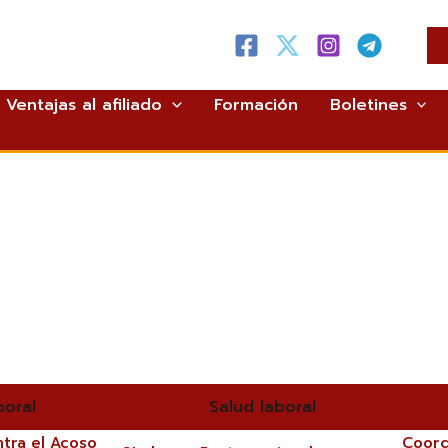
Ventajas al afiliado
Formación
Boletines
boral
Salud laboral
ntra el Acoso
Coord