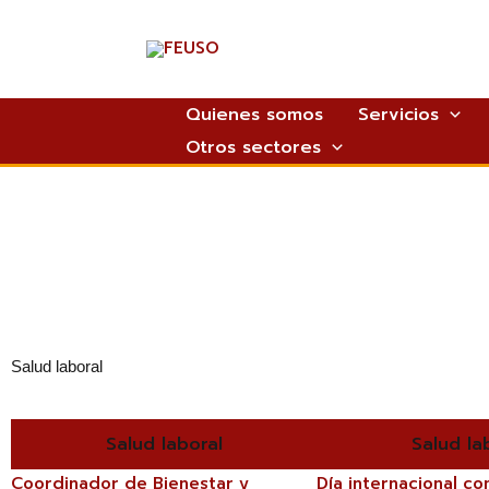
Ir
al
contenido
Quienes somos
Servicios
Otros sectores
Salud laboral
P
P
a
a
Salud laboral
Salud la
g
g
e
e
Coordinador de Bienestar y
Día internacional co