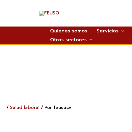
Ir
al
contenido
Quienes somos
Servicios
Otros sectores
/
Salud laboral
/ Por
feusocv