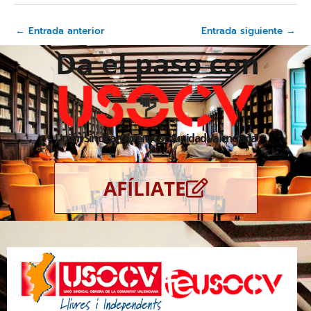
←
Entrada anterior
Entrada siguiente
→
Da el paso con
Unión Sindical Obrera Comunidad Valenciana
AFÍLIATE