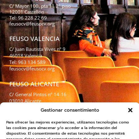
C/ Mayor 100, pta 11 2º piso
12001 Castellón
Tel: 96 228 22 69
feusocv@feusocv.org
FEUSO VALENCIA
C/ Juan Bautista Vives nº 9
46018 Valencia
Tel: 963 134 589
feusocv@feusocv.org
FEUSO ALICANTE
C/ General Pintos nº 14-16
03010 Alicante
Tel: 965 255 777
Gestionar consentimiento
feusocv@feusocv.org
Para ofrecer las mejores experiencias, utilizamos tecnologías como
las cookies para almacenar y/o acceder a la información del
FEUSO XÁTIVA
dispositivo. El consentimiento de estas tecnologías nos permitirá