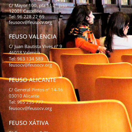
C/ Mayor 100, pta 11 2º piso
12001 Castellón
Tel: 96 228 22 69
feusocv@feusocv.org
FEUSO VALENCIA
C/ Juan Bautista Vives nº 9
46018 Valencia
Tel: 963 134 589
feusocv@feusocv.org
FEUSO ALICANTE
C/ General Pintos nº 14-16
03010 Alicante
Tel: 965 255 777
feusocv@feusocv.org
FEUSO XÁTIVA