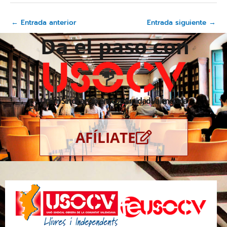
←
Entrada anterior
Entrada siguiente
→
Da el paso con
Unión Sindical Obrera Comunidad Valenciana
AFÍLIATE