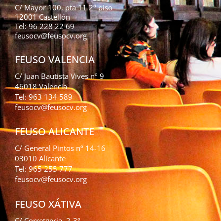
C/ Mayor 100, pta 11 2º piso
12001 Castellón
Tel: 96 228 22 69
feusocv@feusocv.org
FEUSO VALENCIA
C/ Juan Bautista Vives nº 9
46018 Valencia
Tel: 963 134 589
feusocv@feusocv.org
FEUSO ALICANTE
C/ General Pintos nº 14-16
03010 Alicante
Tel: 965 255 777
feusocv@feusocv.org
FEUSO XÁTIVA
C/ Corretgeria, 2-3º