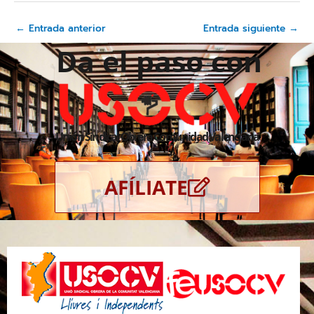
←
Entrada anterior
Entrada siguiente
→
Da el paso con
Unión Sindical Obrera Comunidad Valenciana
AFÍLIATE