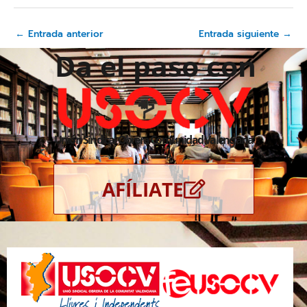
←
Entrada anterior
Entrada siguiente
→
Da el paso con
Unión Sindical Obrera Comunidad Valenciana
AFÍLIATE