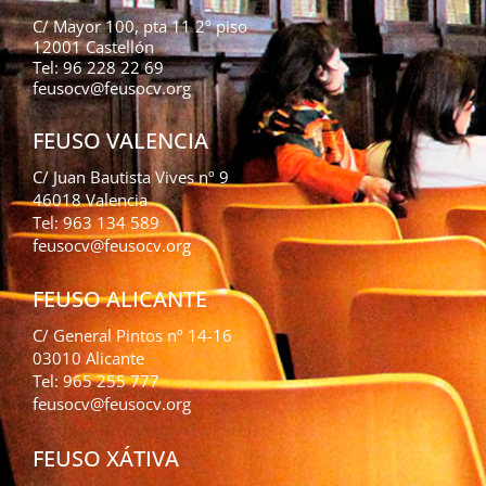
C/ Mayor 100, pta 11 2º piso
12001 Castellón
Tel: 96 228 22 69
feusocv@feusocv.org
FEUSO VALENCIA
C/ Juan Bautista Vives nº 9
46018 Valencia
Tel: 963 134 589
feusocv@feusocv.org
FEUSO ALICANTE
C/ General Pintos nº 14-16
03010 Alicante
Tel: 965 255 777
feusocv@feusocv.org
FEUSO XÁTIVA