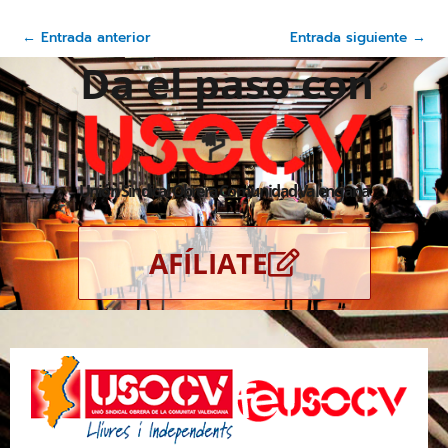
←
Entrada anterior
Entrada siguiente
→
Da el paso con
Unión Sindical Obrera Comunidad Valenciana
AFÍLIATE