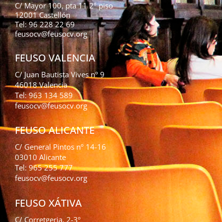
C/ Mayor 100, pta 11 2º piso
12001 Castellón
Tel: 96 228 22 69
feusocv@feusocv.org
FEUSO VALENCIA
C/ Juan Bautista Vives nº 9
46018 Valencia
Tel: 963 134 589
feusocv@feusocv.org
FEUSO ALICANTE
C/ General Pintos nº 14-16
03010 Alicante
Tel: 965 255 777
feusocv@feusocv.org
FEUSO XÁTIVA
C/ Corretgeria, 2-3º